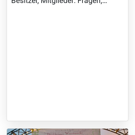
Besitzer, Mitglieder: Fragen,
Planung 2024 9:30 Uhr – 11:00
Uhr Vortrag
Behindertentestament Herr Mohr,
Rechtsanwalt,
Sozialrechtberatung Hamburg