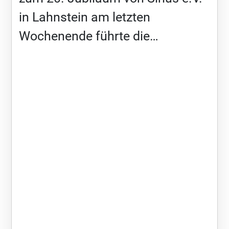
in Lahnstein am letzten
Wochenende führte die
Städtetour durch Deutschland
Genetikerin und eine der
Entdeckerinnen des Smith-
Magenis-Syndroms, Dr. Ann
Smith, […]