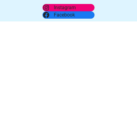
Instagram
Facebook
Weitere Links
SMS Foundation UK
Smith-Magenis USA PRISMS
Smith-Magenis Niederlande
Smith-Magenis Australien
ACHSE e.V.
Kinderzentrum Maulbronn
Klinik für Kinder- und Jugendmedizin Carl-Thiem-Klinikum
Cottbus
Schlafprobleme bei Autismus
©
2026 Sirius e.V. – Verein für Selbsthilfe, Information und Rat im Umgang mit
dem Smith-Magenis-Syndrom