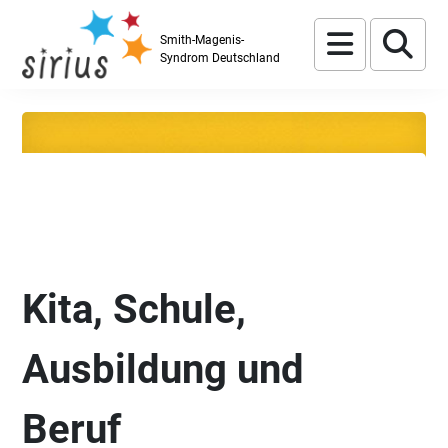
Skip to content
Menu
Se
Smith-Magenis-
Syndrom Deutschland
Kita, Schule,
Ausbildung und
Beruf