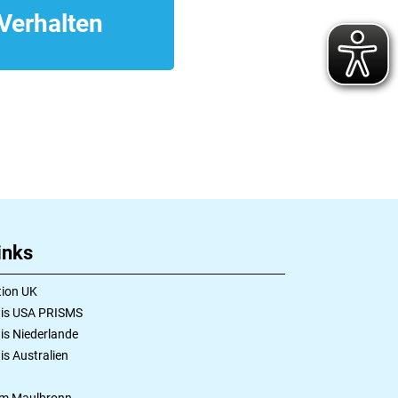
Verhalten
inks
ion UK
is USA PRISMS
s Niederlande
s Australien