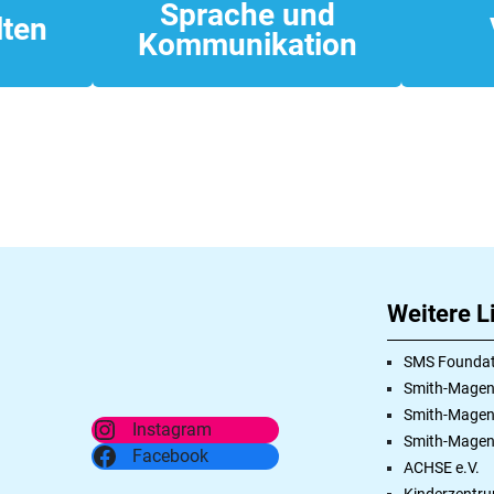
Sprache und
lten
Kommunikation
Weitere L
SMS Foundat
Smith-Magen
Smith-Mageni
Instagram
Smith-Mageni
Facebook
ACHSE e.V.