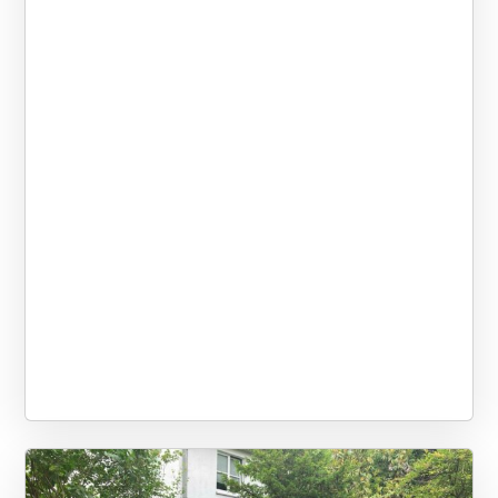
Danke an das Team des KIZE
Die Teilnehmerinnen waren aus
Maulbronn für die Einladung und
verschiedenen Regionen
die tolle Organisation – und
Deutschlands angereist und
freuen uns auf den nächsten
haben sich eine Auszeit vom oft
Austausch!
herausfordernden Familienalltag
genommen. Bei sonnigem Wetter
erkundete die Gruppe die
fränkische Universitätsstadt. Zu
Fuß und auf einer Fahrt mit der
Bimmelbahn besichtigten sie die
Stadt. Auf einem Spaziergang
über die Alte Mainbrücke