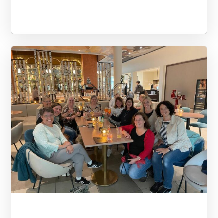
Neuropädiatrie, Sozialpädiatrie
und Humangenetik,
Therapeutinnen aus Logopädie,
Physiotherapie und Ergotherapie
sowie Psychologinnen und
Kinder- und
Jugendpsychiaterinnen. Ein
beeindruckendes Spektrum an
Expertise – versammelt in einem
Saal, der bei knapp 40 Grad und
ohne Klimaanlage dem
Fachpublikum auch in puncto