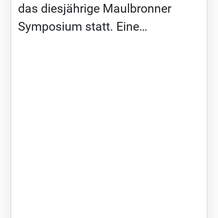
das diesjährige Maulbronner
Symposium statt. Eine
Fachveranstaltung rund um
Entwicklungsstörungen bei
Kindern und Jugendlichen, bei der
wir als Sirius e.V. in diesem Jahr
erstmals die Gelegenheit hatten,
unsere Perspektive als betroffene
Familien einzubringen. Das
Symposium brachte Fachleute
aus vielen Disziplinen zusammen:
Ärztinnen und Ärzte aus