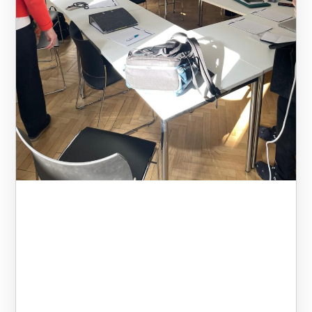
wir einen schönen Nachmittag
und Abend zusammen. Die
anwesenden Kinder mit SMS
kannten sich bereits aus den
vorherigen Treffen. Die Eltern
nutzten die Gelegenheit, sich über
Themen auszutauschen, die die
Familien aktuell beschäftigen,
wie z.B. die Notwendigkeit einer
Anlaufstelle für PatientInnen mit
SMS jeder Altersstufe in Berlin
und Brandenburg, schulische