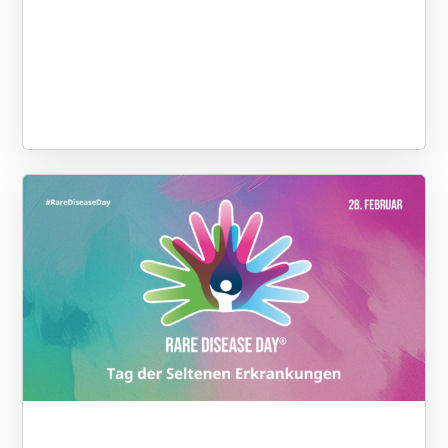
liegen bereits vor – bis Ende März
freuen wir uns über viele weitere!
Auch interessierte
TherapeutInnen, BetreuerInnen,
PädagogInnen etc. können gerne
als Gäste dabei sein. Wir freuen
uns, auch in diesem Jahr wieder
viele Fachleute rund um das
Smith-Magens-Syndrom dabei zu
haben, z.B. zum Thema Schlaf,
Melatonin-Studie, Medizinische
Versorgung, emotionale