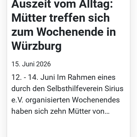
Auszeit vom Alltag:
ganz persönlichen Alltag. Der
Vortrag wurde sehr gut
Mütter treffen sich
aufgenommen. Das Feedback
zum Wochenende in
aus dem Publikum zeigte: Viele
Würzburg
Fachleute kennen das Smith-
Magenis-Syndrom kaum – umso
15. Juni 2026
wertvoller war es, nicht nur
12. - 14. Juni Im Rahmen eines
medizinische Fakten zu teilen,
durch den Selbsthilfeverein Sirius
sondern den menschlichen Alltag
e.V. organisierten Wochenendes
dahinter sichtbar zu machen.
haben sich zehn Mütter von
Genau das ist es, was uns als
Kindern mit Smith-Magenis-
Sirius e.V. ausmacht. Wir sagen
Syndrom in Würzburg getroffen.