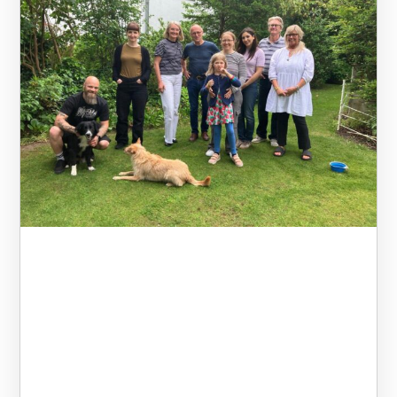
genossen die Teilnehmerinnen
bei einem Glas fränkischen Wein
die besondere Atmosphäre und
machten eine Wanderung hinauf
zur Festung Marienberg. Von dort
bot sich ein beeindruckender
Blick über die Stadt und das
Maintal. Alle Teilnehmerinnen
kennen die besonderen
Herausforderungen, die mit dem
seltenen genetischen Syndrom
verbunden sind, aus eigener