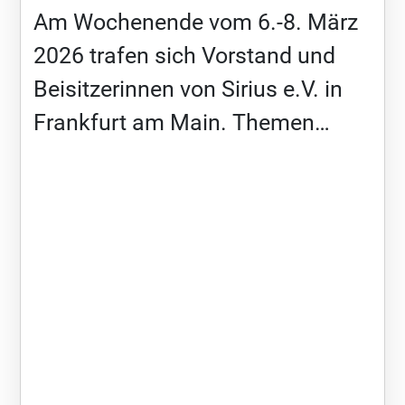
Leitung Regionalgruppe Berlin
Am Wochenende vom 6.-8. März
Sirius e.V. (Öffentlichkeitsarbeit
2026 trafen sich Vorstand und
Sirius e.V.)
Beisitzerinnen von Sirius e.V. in
Frankfurt am Main. Themen
waren u.a. die letzten
organisatorischen Details zum
Jahrestreffen in Oberahr zu
klären, das vom 11.-13.09.2026
wieder im Hotel „Der
Westerwaldtreff“ stattfinden wird.
Alle Vortragsthemen stehen fest
und die ersten Anmeldungen