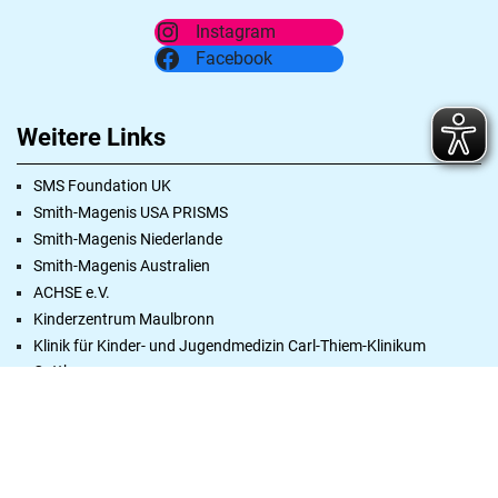
Instagram
Facebook
Weitere Links
SMS Foundation UK
Smith-Magenis USA PRISMS
Smith-Magenis Niederlande
Smith-Magenis Australien
ACHSE e.V.
Kinderzentrum Maulbronn
Klinik für Kinder- und Jugendmedizin Carl-Thiem-Klinikum
Cottbus
Schlafprobleme bei Autismus
©
2026 Sirius e.V. – Verein für Selbsthilfe, Information und Rat im Umgang mit
dem Smith-Magenis-Syndrom