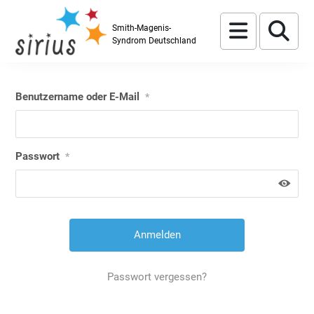
Skip to content
Menu
Se
Smith-Magenis-
Syndrom Deutschland
Benutzername oder E-Mail
*
Passwort
*
Passwort vergessen?